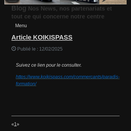
Blog
Nos News, nos partenariats et
tout ce qui concerne notre centre
Menu
Article KOIKISPASS
Publié le :
12/02/2025
Suivez ce lien pour le consulter.
https://www.koikispass.com/commercants/paradis-
formation/
«
1
»